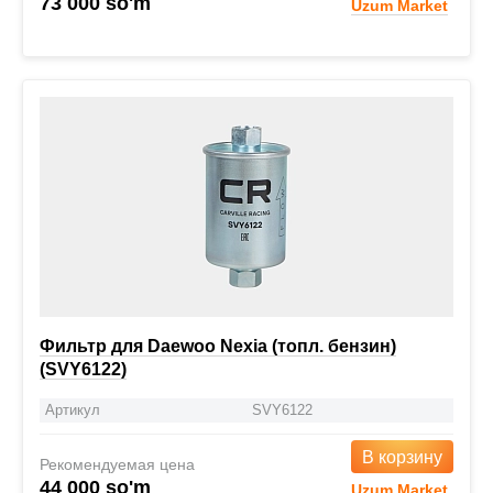
73 000 so'm
Uzum Market
Фильтр для Daewoo Nexia (топл. бензин)
(SVY6122)
Артикул
SVY6122
В корзину
Рекомендуемая цена
44 000 so'm
Uzum Market