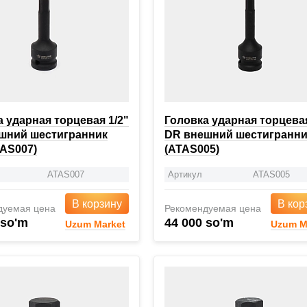
 ударная торцевая 1/2"
Головка ударная торцевая
шний шестигранник
DR внешний шестигранни
TAS007)
(ATAS005)
ATAS007
Артикул
ATAS005
В корзину
В кор
дуемая цена
Рекомендуемая цена
 so'm
44 000 so'm
Uzum Market
Uzum M