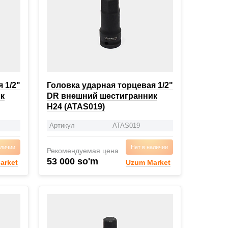
 1/2"
Головка ударная торцевая 1/2"
к
DR внешний шестигранник
H24 (ATAS019)
Артикул
ATAS019
аличии
Нет в наличии
Рекомендуемая цена
53 000 so'm
arket
Uzum Market