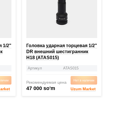
 1/2"
Головка ударная торцевая 1/2"
к
DR внешний шестигранник
H18 (ATAS015)
Артикул
ATAS015
аличии
Нет в наличии
Рекомендуемая цена
47 000 so'm
arket
Uzum Market