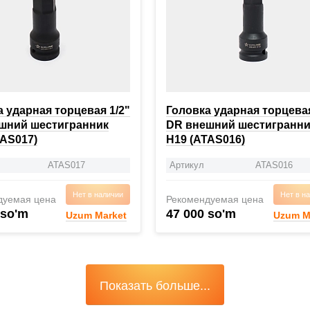
 ударная торцевая 1/2"
Головка ударная торцевая
шний шестигранник
DR внешний шестигранни
TAS017)
H19 (ATAS016)
ATAS017
Артикул
ATAS016
Нет в наличии
Нет в н
дуемая цена
Рекомендуемая цена
 so'm
47 000 so'm
Uzum Market
Uzum M
Показать больше...