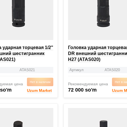
 ударная торцевая 1/2"
Головка ударная торцевая
шний шестигранник
DR внешний шестигранни
TAS021)
H27 (ATAS020)
ATAS021
Артикул
ATAS020
Нет в наличии
Нет в н
дуемая цена
Рекомендуемая цена
 so'm
72 000 so'm
Uzum Market
Uzum M