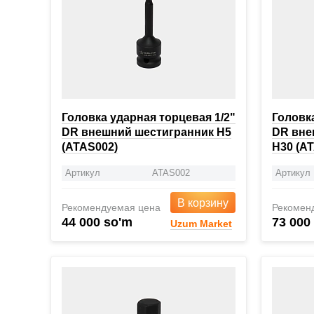
Головка ударная торцевая 1/2"
Головка
DR внешний шестигранник H5
DR вне
(ATAS002)
H30 (A
Артикул
ATAS002
Артикул
В корзину
Рекомендуемая цена
Рекомен
44 000 so'm
73 000
Uzum Market