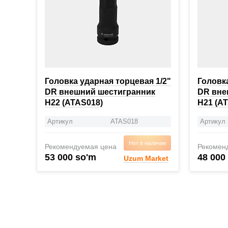
Головка ударная торцевая 1/2"
Головка
DR внешний шестигранник
DR вне
H22 (ATAS018)
H21 (A
Артикул
ATAS018
Артикул
Нет в наличии
Рекомендуемая цена
Рекомен
53 000 so'm
48 000
Uzum Market