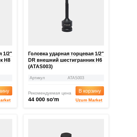
 1/2"
Головка ударная торцевая 1/2"
к H8
DR внешний шестигранник H6
(ATAS003)
Артикул
ATAS003
зину
В корзину
Рекомендуемая цена
44 000 so'm
arket
Uzum Market