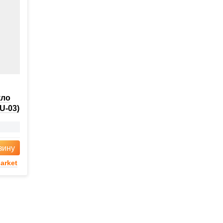
кло
U-03)
зину
arket