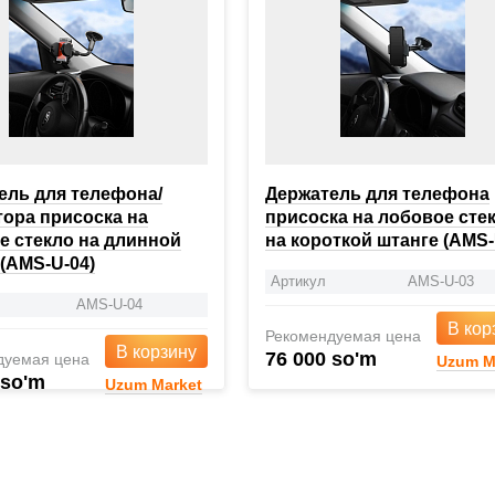
ель для телефона/
Держатель для телефона
тора присоска на
присоска на лобовое сте
е стекло на длинной
на короткой штанге (AMS-
 (AMS-U-04)
Артикул
AMS-U-03
AMS-U-04
В кор
Рекомендуемая цена
В корзину
76 000 so'm
дуемая цена
Uzum M
 so'm
Uzum Market