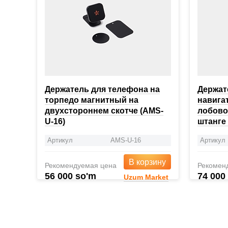
Держатель для телефона на
Держат
торпедо магнитный на
навига
двухстороннем скотче (AMS-
лобово
U-16)
штанге
Артикул
AMS-U-16
Артикул
В корзину
Рекомендуемая цена
Рекомен
56 000 so'm
74 000
Uzum Market