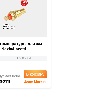
 температуры для а/м
Nexia/Lacetti
LS 05004
В корзину
дуемая цена
 so'm
Uzum Market