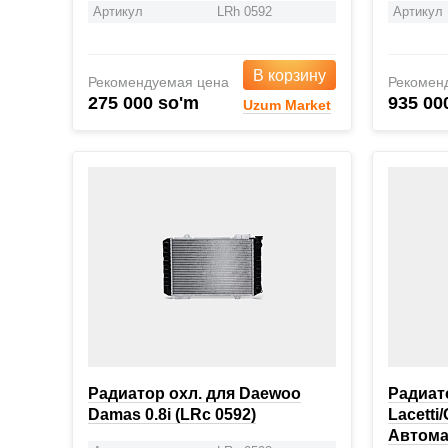
Артикул
LRh 0592
Артикул
В корзину
Рекомендуемая цена
Рекомен
275 000 so'm
935 00
Uzum Market
Радиатор охл. для Daewoo
Радиато
Damas 0.8i (LRc 0592)
Lacetti/
Aвтомат