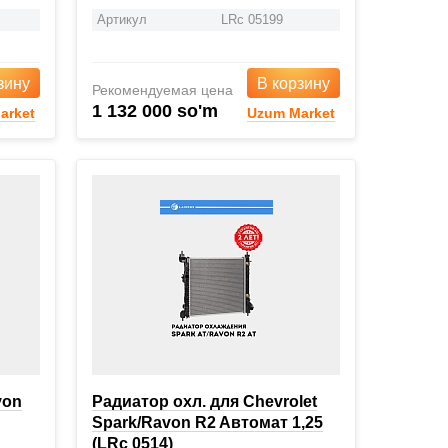
Артикул
LRc 05199
зину
В корзину
Рекомендуемая цена
1 132 000 so'm
arket
Uzum Market
von
Радиатор охл. для Chevrolet
Spark/Ravon R2 Aвтомат 1,25
(LRc 0514)