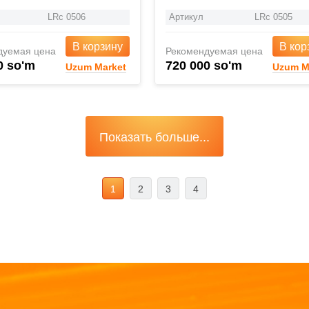
LRc 0506
Артикул
LRc 0505
В корзину
В кор
дуемая цена
Рекомендуемая цена
0 so'm
720 000 so'm
Uzum Market
Uzum M
Показать больше...
1
2
3
4