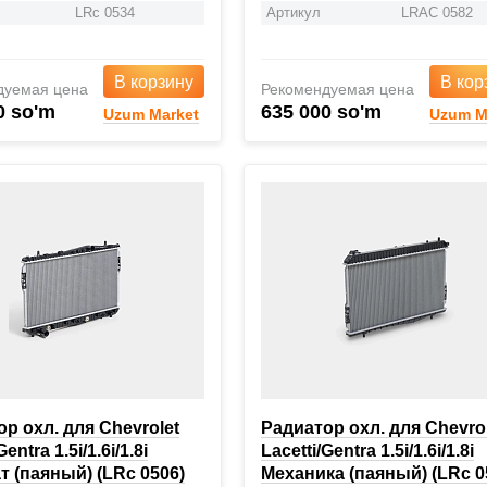
LRc 0534
Артикул
LRAC 0582
В корзину
В кор
дуемая цена
Рекомендуемая цена
0 so'm
635 000 so'm
Uzum Market
Uzum M
р охл. для Chevrolet
Радиатор охл. для Chevro
Gentra 1.5i/1.6i/1.8i
Lacetti/Gentra 1.5i/1.6i/1.8i
 (паяный) (LRc 0506)
Mеханика (паяный) (LRc 0