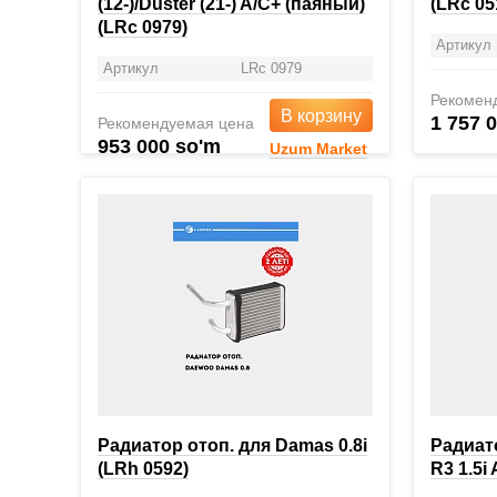
(12-)/Duster (21-) A/C+ (паяный)
(LRc 05
(LRc 0979)
Артикул
Артикул
LRc 0979
Рекомен
В корзину
1 757 
Рекомендуемая цена
953 000 so'm
Uzum Market
Радиатор отоп. для Damas 0.8i
Радиато
(LRh 0592)
R3 1.5i