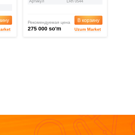
Артикул
LRh 0544
зину
В корзину
Рекомендуемая цена
275 000 so'm
arket
Uzum Market