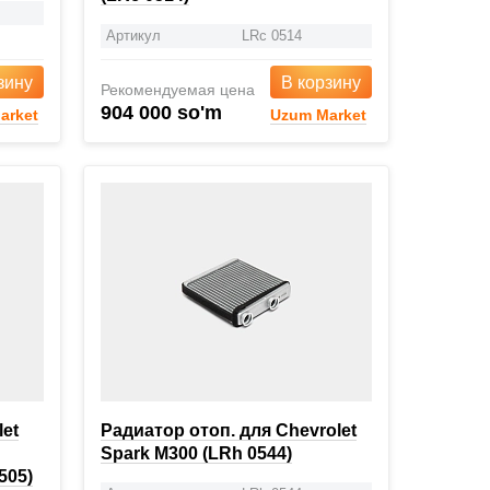
Артикул
LRc 0514
зину
В корзину
Рекомендуемая цена
904 000 so'm
arket
Uzum Market
let
Радиатор отоп. для Chevrolet
Spark M300 (LRh 0544)
505)