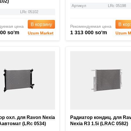
102)
Артикул
LRc 05198
LRc 05102
В корзину
В кор
дуемая цена
Рекомендуемая цена
000 so'm
1 313 000 so'm
Uzum Market
Uzum M
р охл. для Ravon Nexia
Радиатор кондиц. для Ra
 Aавтомат (LRc 0534)
Nexia R3 1.5i (LRAC 0582)