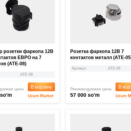
р розетки фаркопа 12В
Розетка фаркопа 12В 7
нтактов ЕВРО на 7
контактов металл (ATE-05
ов (ATE-08)
Артикул
ATE-05
ATE-08
В корзину
В кор
дуемая цена
Рекомендуемая цена
 so'm
57 000 so'm
Uzum Market
Uzum M