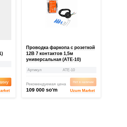
Проводка фаркопа с розеткой
1)
12В 7 контактов 1,5м
универсальная (ATE-10)
Артикул
ATE-10
зину
Нет в наличии
Рекомендуемая цена
109 000 so'm
arket
Uzum Market