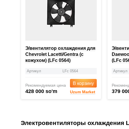
Э/вентилятор охлаждения для
Э/вент
Chevrolet Lacetti/Gentra (с
Daewoo 
кожухом) (LFc 0564)
(LFc 05
Артикул
LFc 0564
Артикул
В корзину
Рекомендуемая цена
Рекомен
428 000 so'm
379 00
Uzum Market
Электровентиляторы охлаждения 