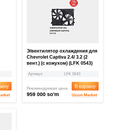
Э/вентилятор охлаждения для
Chevrolet Captiva 2.4/ 3.2 (2
вент.) (с кожухом) (LFK 0543)
Артикул
LFK 0543
зину
В корзину
Рекомендуемая цена
959 000 so'm
arket
Uzum Market