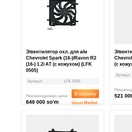
Э/вентилятор охл. для а/м
Э/вент
Chevrolet Spark (16-)/Ravon R2
Chevrol
(16-) 1.2i AT (с кожухом) (LFK
(с кожу
0505)
Артикул
Артикул
LFK 0505
Рекомен
В корзину
521 00
Рекомендуемая цена
649 000 so'm
Uzum Market