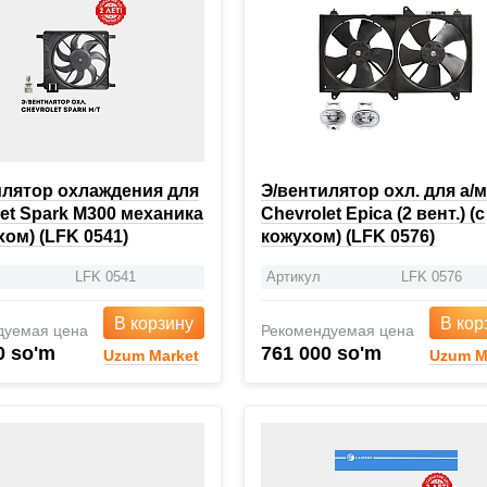
илятор охлаждения для
Э/вентилятор охл. для а/м
et Spark M300 механика
Chevrolet Epica (2 вент.) (с
хом) (LFK 0541)
кожухом) (LFK 0576)
LFK 0541
Артикул
LFK 0576
В корзину
В кор
дуемая цена
Рекомендуемая цена
0 so'm
761 000 so'm
Uzum Market
Uzum M