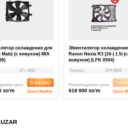
илятор охлаждения для
Э/вентилятор охлаждения
Matiz (с кожухом) M/A
Ravon Nexia R3 (16-) 1.5i (с
66)
кожухом) (LFK 0504)
LFc 0566
Артикул
LFK 0504
В корзину
Нет в н
дуемая цена
Рекомендуемая цена
0 so'm
519 000 so'm
Uzum Market
Uzum M
LUZAR