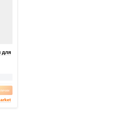
 для
аличии
arket