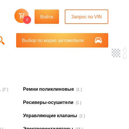
Войти
Запрос по VIN
0
Выбор по марке автомобиля
а
Ремни поликлиновые
(7 )
(1 )
Ресиверы-осушители
(1 )
Управляющие клапаны
(1 )
Электровентиляторы