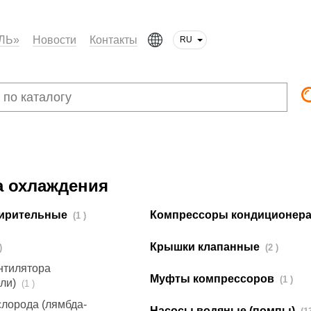
ЛЬ»
Новости
Контакты
RU
а охлаждения
ширительные
Компрессоры кондиционер
(1 )
Крышки клапанные
11 )
(2 )
нтилятора
Муфты компрессоров
(1 )
ели)
(1 )
слорода (лямбда-
Насосы водяные (помпы)