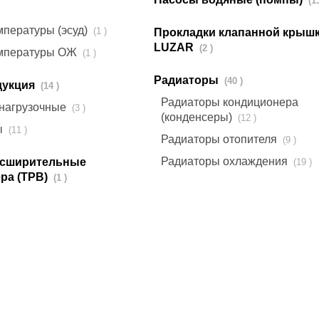
мпературы (эсуд)
(1 )
Прокладки клапанной крыш
LUZAR
(2 )
емпературы ОЖ
(1 )
Радиаторы
(40 )
дукция
(14 )
Радиаторы кондиционера
 нагрузочные
(3 )
(конденсеры)
(12 )
ы
(11 )
Радиаторы отопителя
(9 )
Радиаторы охлаждения
асширительные
(19 )
ра (ТРВ)
(1 )