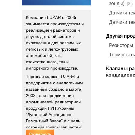
зонды)
(8 )
Датчики те
Компания LUZAR с 2003г.
Датчики т
занимается производством и
реализацией радиаторов и
Другая про
других деталей системы
охлаждения для различных
Резисторы
легковых и легко-грузовых
Термостат
автомобилей, как
отечественного, так и
импортного производства.
Клапаны р
кондиционе
Торговая марка LUZAR® и
предприятие с аналогичным
названием создано в марте
2003г. для продвижения
алюминиевой радиаторной
продукции ГУП Украины
"Луганский Авиационно-
Ремонтный Завод" и с целью
освоения группы запчастей
"системы охлаждения"
Развернуть