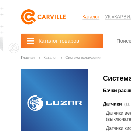
Каталог
УК «КАРВИ
Каталог товаров
Главная
Каталог
Система охлаждения
Систем
Бачки рас
Датчики
(
Датчики ве
(выключат
Датчики ки