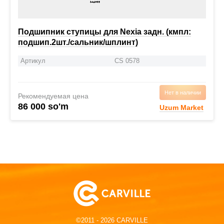
Подшипник ступицы для Nexia задн. (кмпл:
подшип.2шт./сальник/шплинт)
Артикул
CS 0578
Нет в наличии
Рекомендуемая цена
86 000 so'm
Uzum Market
©2011 - 2026 CARVILLE