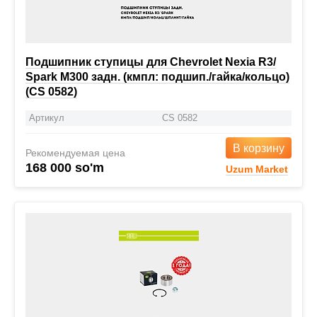
Подшипник ступицы для Chevrolet Nexia R3/
Spark M300 задн. (кмпл: подшип./гайка/кольцо)
(CS 0582)
Артикул
CS 0582
В корзину
Рекомендуемая цена
168 000 so'm
Uzum Market