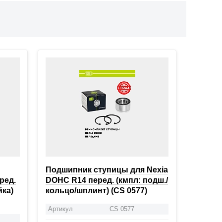
Подшипник ступицы для Nexia
еред.
DOHC R14 перед. (кмпл: подш./
йка)
кольцо/шплинт) (CS 0577)
Артикул
CS 0577