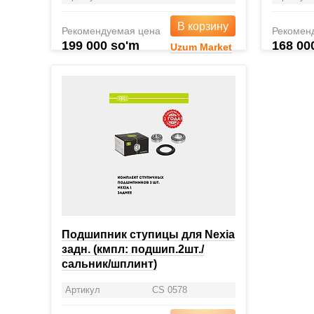
В корзину
Рекомендуемая цена
Рекомен
199 000 so'm
168 00
Uzum Market
Подшипник ступицы для Nexia
задн. (кмпл: подшип.2шт./
сальник/шплинт)
Артикул
CS 0578