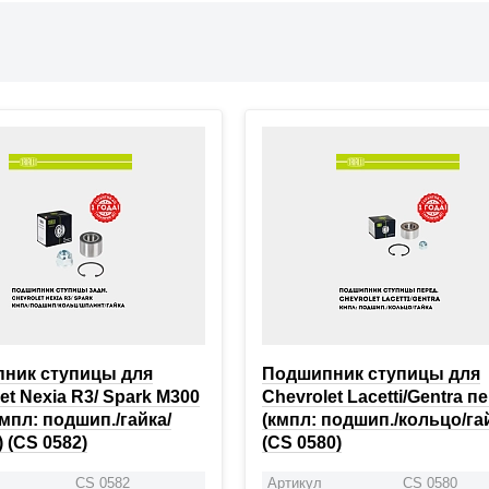
ник ступицы для
Подшипник ступицы для
et Nexia R3/ Spark M300
Chevrolet Lacetti/Gentra п
кмпл: подшип./гайка/
(кмпл: подшип./кольцо/га
 (CS 0582)
(CS 0580)
CS 0582
Артикул
CS 0580