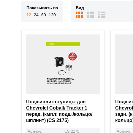
Показывать по
Вид
12
24
60
120
Подшипник ступицы для
Подшип
Chevrolet Cobalt/ Tracker 1
Chevrol
перед. (кмпл: подш./кольцо/
задн. (
шплинт) (CS 2175)
кольцо)
Артикул
CS 2175
Артикул