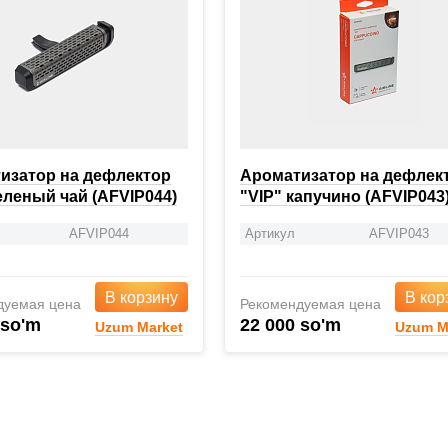
изатор на дефлектор
Ароматизатор на дефлек
еленый чай (AFVIP044)
"VIP" капучино (AFVIP043
AFVIP044
Артикул
AFVIP043
В корзину
В кор
дуемая цена
Рекомендуемая цена
 so'm
22 000 so'm
Uzum Market
Uzum M