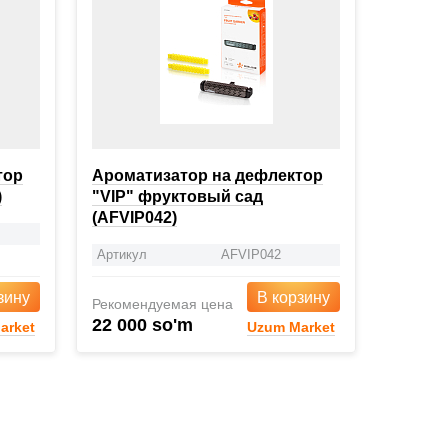
тор
Ароматизатор на дефлектор
)
"VIP" фруктовый сад
(AFVIP042)
Артикул
AFVIP042
зину
В корзину
Рекомендуемая цена
22 000 so'm
arket
Uzum Market