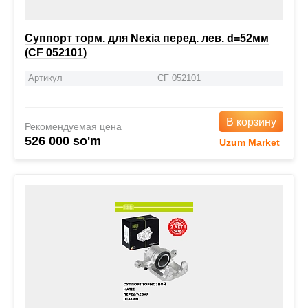
Суппорт торм. для Nexia перед. лев. d=52мм
(CF 052101)
Артикул
CF 052101
В корзину
Рекомендуемая цена
526 000 so'm
Uzum Market