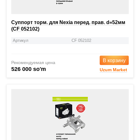
Суппорт торм. для Nexia перед. прав. d=52мм
(CF 052102)
Артикул
CF 052102
В корзину
Рекомендуемая цена
526 000 so'm
Uzum Market