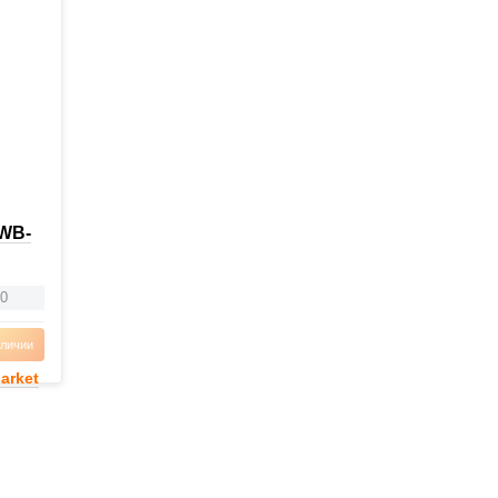
AWB-
0
аличии
arket