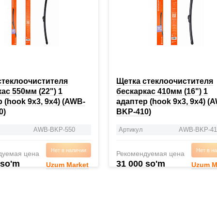
стеклоочистителя
Щетка стеклоочистителя
ас 550мм (22") 1
бескаркас 410мм (16") 1
 (hook 9x3, 9x4) (AWB-
адаптер (hook 9x3, 9x4) (
0)
BKP-410)
AWB-BKP-550
Артикул
AWB-BKP-41
Нет в наличии
Нет в н
дуемая цена
Рекомендуемая цена
 so'm
31 000 so'm
Uzum Market
Uzum M