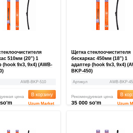
стеклоочистителя
Щетка стеклоочистителя
ас 510мм (20") 1
бескаркас 450мм (18") 1
 (hook 9x3, 9x4) (AWB-
адаптер (hook 9x3, 9x4) (
0)
BKP-450)
AWB-BKP-510
Артикул
AWB-BKP-45
В корзину
В кор
дуемая цена
Рекомендуемая цена
 so'm
35 000 so'm
Uzum Market
Uzum M