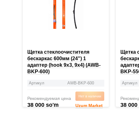
Щетка стеклоочистителя
Щетка 
бескаркас 600мм (24") 1
бескарк
адаптер (hook 9x3, 9x4) (AWB-
адаптер
BKP-600)
BKP-55
Артикул
AWB-BKP-600
Артикул
Нет в наличии
Рекомендуемая цена
Рекомен
38 000 so'm
38 000
Uzum Market