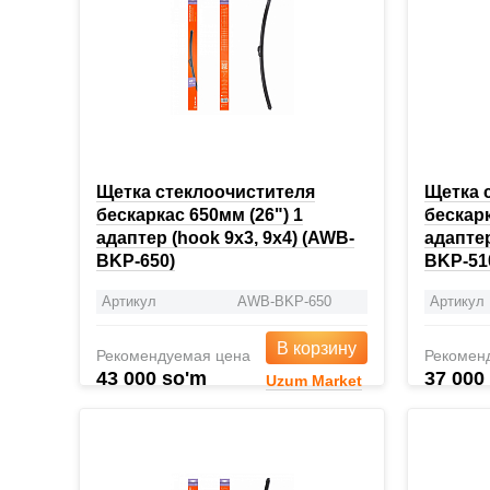
Щетка стеклоочистителя
Щетка 
бескаркас 650мм (26") 1
бескарк
адаптер (hook 9x3, 9x4) (AWB-
адаптер
BKP-650)
BKP-51
Артикул
AWB-BKP-650
Артикул
В корзину
Рекомендуемая цена
Рекомен
43 000 so'm
37 000
Uzum Market