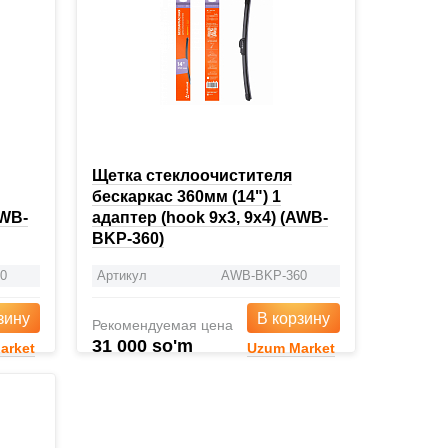
Щетка стеклоочистителя
бескаркас 360мм (14") 1
AWB-
адаптер (hook 9x3, 9x4) (AWB-
BKP-360)
0
Артикул
AWB-BKP-360
зину
В корзину
Рекомендуемая цена
31 000 so'm
arket
Uzum Market