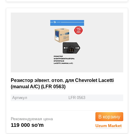
Резистор э/вент. отоп. для Chevrolet Lacetti
(manual A/C) (LFR 0563)
Артикул
LFR 0563
В корзину
Рекомендуемая цена
119 000 so'm
Uzum Market