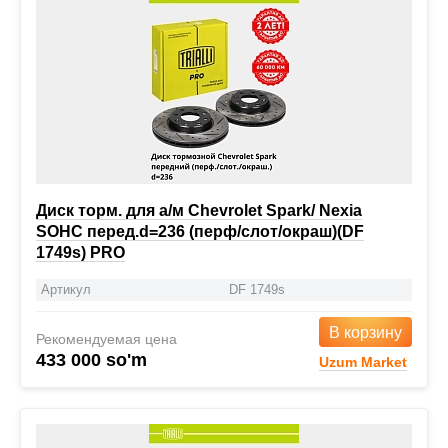
Диск торм. для а/м Chevrolet Spark/ Nexia
SOHC перед.d=236 (перф/слот/окраш)(DF
1749s) PRO
Артикул
DF 1749s
В корзину
Рекомендуемая цена
433 000 so'm
Uzum Market