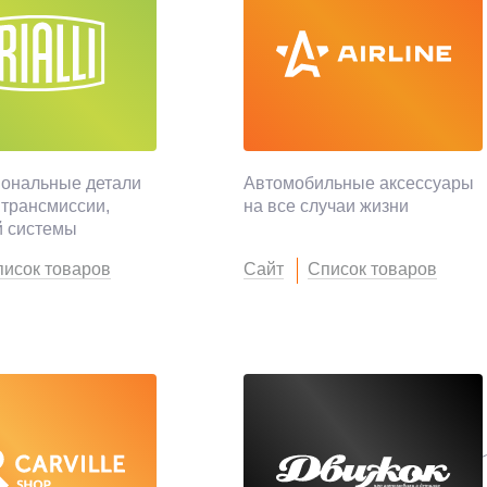
ональные детали
Автомобильные аксессуары
 трансмиссии,
на все случаи жизни
й системы
исок товаров
Сайт
Список товаров