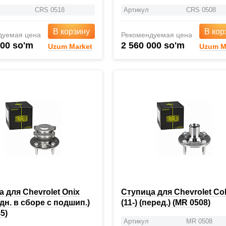
CRS 0518
Артикул
CRS 0508
В корзину
В кор
дуемая цена
Рекомендуемая цена
000 so'm
2 560 000 so'm
Uzum Market
Uzum M
 для Chevrolet Onix
Ступица для Chevrolet Co
задн. в сборе с подшип.)
(11-) (перед.) (MR 0508)
5)
Артикул
MR 0508