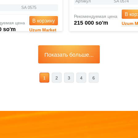
Артикул
SA 0574
SA 0575
В кор
Рекомендуемая цена
В корзину
215 000 so'm
дуемая цена
Uzum M
0 so'm
Uzum Market
Показать больше...
1
2
3
4
6