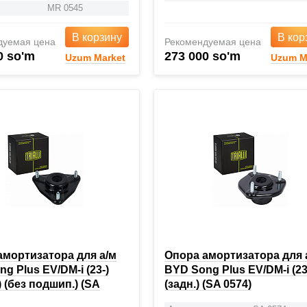
MR 0545
В корзину
В кор
дуемая цена
Рекомендуемая цена
0 so'm
273 000 so'm
Uzum Market
Uzum M
амортизатора для а/м
Опора амортизатора для 
g Plus EV/DM-i (23-)
BYD Song Plus EV/DM-i (23
) (без подшип.) (SA
(задн.) (SA 0574)