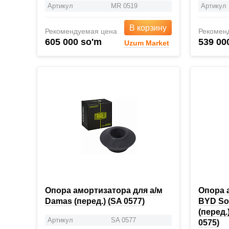
Артикул
MR 0519
Артикул
В корзину
Рекомендуемая цена
Рекомен
605 000 so'm
539 00
Uzum Market
Опора амортизатора для а/м
Опора 
Damas (перед.) (SA 0577)
BYD Son
(перед.
Артикул
SA 0577
0575)