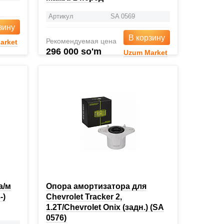
Артикул
SA 0569
зину
В корзину
Рекомендуемая цена
arket
296 000 so'm
Uzum Market
а/м
Опора амортизатора для
-)
Chevrolet Tracker 2,
1.2T/Chevrolet Onix (задн.) (SA
0576)