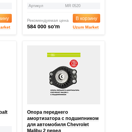
Артикул
MR 0520
зину
В корзину
Рекомендуемая цена
584 000 so'm
arket
Uzum Market
balt
Опора переднего
амортизатора с подшипником
для автомобиля Chevrolet
Malibu 2 перед