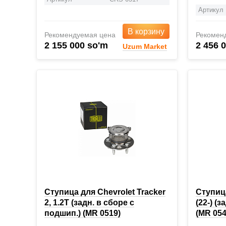
Артикул
В корзину
Рекомендуемая цена
Рекомен
2 155 000 so'm
2 456 
Uzum Market
Ступица для Chevrolet Tracker
Ступица
2, 1.2T (задн. в сборе с
(22-) (
подшип.) (MR 0519)
(MR 054