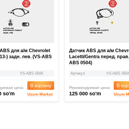
ABS для а/м Chevrolet
Датчик ABS для а/м Chevr
(13-) задн. лев. (VS-ABS
Lacetti/Gentra перед. прав.
ABS 0504)
VS-ABS 0506
Артикул
VS-ABS 050
В корзину
В кор
дуемая цена
Рекомендуемая цена
0 so'm
125 000 so'm
Uzum Market
Uzum M