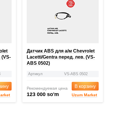
olet
Датчик ABS для а/м Chevrolet
 (VS-
Lacetti/Gentra перед. лев. (VS-
ABS 0502)
4
Артикул
VS-ABS 0502
зину
В корзину
Рекомендуемая цена
123 000 so'm
arket
Uzum Market