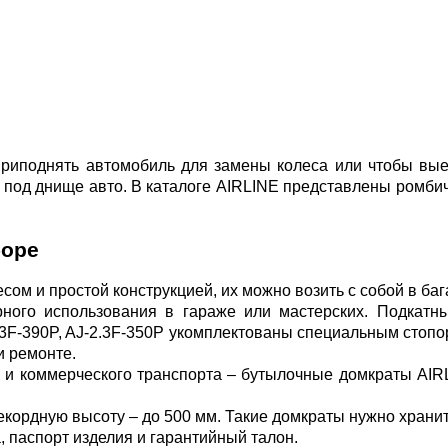
риподнять автомобиль для замены колеса или чтобы вые
 под днище авто. В каталоге AIRLINE представлены ромбич
боре
ом и простой конструкцией, их можно возить с собой в ба
ного использования в гараже или мастерских. Подкат
-3F-390P, AJ-2.3F-350P укомплектованы специальным сто
и ремонте.
о и коммерческого транспорта – бутылочные домкраты AIRL
кордную высоту – до 500 мм. Такие домкраты нужно хранит
а, паспорт изделия и гарантийный талон.