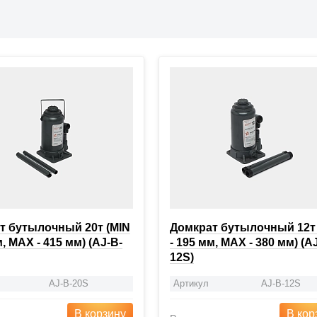
т бутылочный 20т (MIN
Домкрат бутылочный 12т 
м, MAX - 415 мм) (AJ-B-
- 195 мм, MAX - 380 мм) (A
12S)
AJ-B-20S
Артикул
AJ-B-12S
В корзину
В кор