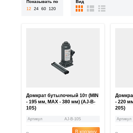
Показывать по
Вид
12
24
60
120
Домкрат бутылочный 10т (MIN
Домкра
- 195 мм, MAX - 380 мм) (AJ-B-
- 220 м
10S)
20S)
Артикул
AJ-B-10S
Артикул
В корзину