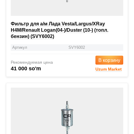
Фильтр для а/м Лада Vesta/Largus/XRay
H4M/Renault Logan(04-)/Duster (10-) (топл.
бензин) (SVY6002)
Артикул
SVY6002
В корзину
Рекомендуемая цена
41 000 so'm
Uzum Market