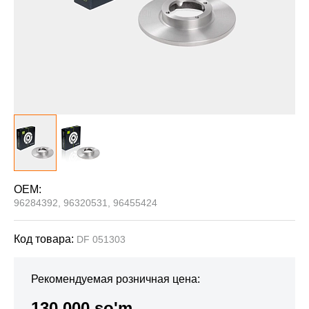
OEM:
96284392, 96320531, 96455424
Код товара:
DF 051303
Рекомендуемая розничная цена:
130 000 so'm