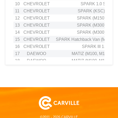
10
CHEVROLET
SPARK 1.0 SX
11
CHEVROLET
SPARK (KSC) 0.8
12
CHEVROLET
SPARK (M150) 0.8
13
CHEVROLET
SPARK (M300) 1.2
14
CHEVROLET
SPARK (M300) 1.2
15
CHEVROLET
SPARK Hatchback Van (M200, M
16
CHEVROLET
SPARK III 1.2
17
DAEWOO
MATIZ (M100, M150) 0.8
18
DAEWOO
MATIZ (M100, M150) 1.0
19
DAEWOO
MATIZ (M200, M250) 1.0
20
DAEWOO
MATIZ (M200, M250) 0.8
21
DAEWOO
MATIZ (M300) 1.0
22
RAVON
MATIZ 0.8
©2011 - 2026 CARVILLE