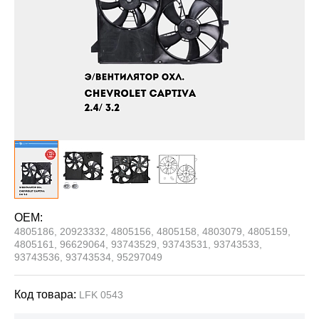
OEM:
4805186, 20923332, 4805156, 4805158, 4803079, 4805159,
4805161, 96629064, 93743529, 93743531, 93743533,
93743536, 93743534, 95297049
Код товара:
LFK 0543