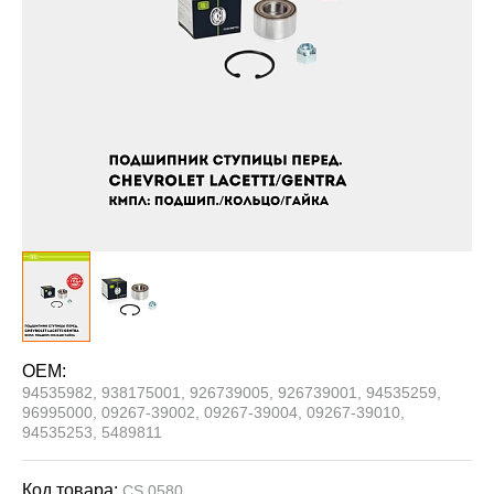
OEM:
94535982, 938175001, 926739005, 926739001, 94535259,
96995000, 09267-39002, 09267-39004, 09267-39010,
94535253, 5489811
Код товара:
CS 0580