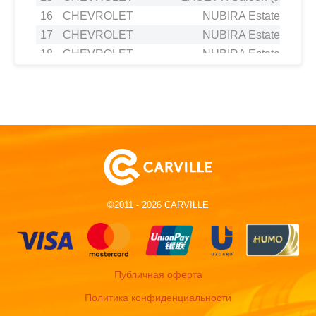
16
CHEVROLET
NUBIRA Estate 1.8
17
CHEVROLET
NUBIRA Estate 1.6
18
CHEVROLET
NUBIRA Estate 1.8
19
CHEVROLET
NUBIRA Estate 2.0 D
20
CHEVROLET
NUBIRA Saloon 1.4
21
CHEVROLET
NUBIRA Saloon 1.8
22
CHEVROLET
NUBIRA Saloon 1.6
23
CHEVROLET
NUBIRA Saloon 2.0 D
24
CHEVROLET
NUBIRA Saloon 1.4
25
CHEVROLET
REZZO MPV (U100) 1.6
©2011 - 2026 CARVILLE
26
CHEVROLET
REZZO MPV (U100) 2.0
27
CHEVROLET
REZZO MPV (U100) 1.6
28
CHEVROLET
REZZO MPV (U100) 2.0
29
CHEVROLET
REZZO MPV (U100) 1.6
Публичная оферта
30
DAEWOO
LACETTI Hatchback (KLAN) 
Политика конфиденциальности
31
DAEWOO
LACETTI Hatchback (KLAN) 