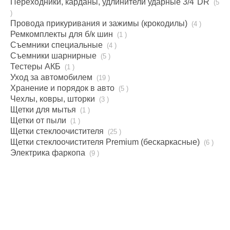
Переходники, карданы, удлинители ударные 3/4''DR
(5
)
Провода прикуривания и зажимы (крокодилы)
(4 )
Ремкомплекты для б/к шин
(1 )
Съемники специальные
(4 )
Съемники шарнирные
(5 )
Тестеры АКБ
(1 )
Уход за автомобилем
(19 )
Хранение и порядок в авто
(5 )
Чехлы, ковры, шторки
(3 )
Щетки для мытья
(1 )
Щетки от пыли
(1 )
Щетки стеклоочистителя
(25 )
Щетки стеклоочистителя Premium (бескаркаcные)
(6 )
Электрика фаркопа
(9 )