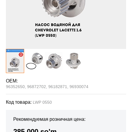
OEM:
96352650, 96872702, 96182871, 96930074
Код товара:
LWP 0550
Рекомендуемая розничная цена:
285 000 so'm