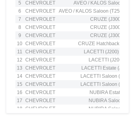
5
CHEVROLET
AVEO / KALOS Saloon (T200
6
CHEVROLET
AVEO / KALOS Saloon (T250, T255
7
CHEVROLET
CRUZE (J300) 1.6
8
CHEVROLET
CRUZE (J300) 1.6
9
CHEVROLET
CRUZE (J300) 1.6
10
CHEVROLET
CRUZE Hatchback (J305) 
11
CHEVROLET
LACETTI (J200) 1.4 16
12
CHEVROLET
LACETTI (J200) 1.6
13
CHEVROLET
LACETTI Estate (J200) 1
14
CHEVROLET
LACETTI Saloon (J200) 1
15
CHEVROLET
LACETTI Saloon (J200) 1
16
CHEVROLET
NUBIRA Estate 1.6
17
CHEVROLET
NUBIRA Saloon 1.4
18
CHEVROLET
NUBIRA Saloon 1.6
19
CHEVROLET
NUBIRA Saloon 1.4
20
CHEVROLET
OPTRA Saloon (1J_, J200)
21
CHEVROLET
REZZO MPV (U100) 1.