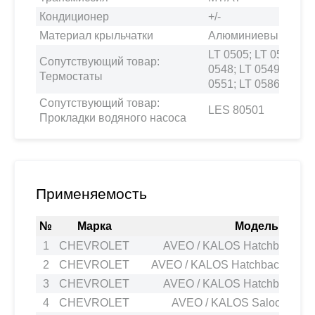
Кондиционер
+/-
Материал крыльчатки
Алюминиевый спла
LT 0505; LT 0526; LT
Сопутствующий товар:
0548; LT 0549; LT 05
Термостаты
0551; LT 0586
Сопутствующий товар:
LES 80501
Прокладки водяного насоса
Применяемость
№
Марка
Модель
1
CHEVROLET
AVEO / KALOS Hatchback (T2
2
CHEVROLET
AVEO / KALOS Hatchback (T200
3
CHEVROLET
AVEO / KALOS Hatchback (T2
4
CHEVROLET
AVEO / KALOS Saloon (T200