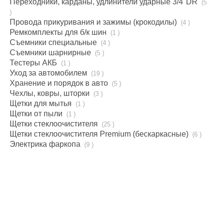
Переходники, карданы, удлинители ударные 3/4''DR
(5
)
Провода прикуривания и зажимы (крокодилы)
(4 )
Ремкомплекты для б/к шин
(1 )
Съемники специальные
(4 )
Съемники шарнирные
(5 )
Тестеры АКБ
(1 )
Уход за автомобилем
(19 )
Хранение и порядок в авто
(5 )
Чехлы, ковры, шторки
(3 )
Щетки для мытья
(1 )
Щетки от пыли
(1 )
Щетки стеклоочистителя
(25 )
Щетки стеклоочистителя Premium (бескаркаcные)
(6 )
Электрика фаркопа
(9 )