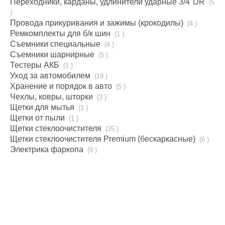
Переходники, карданы, удлинители ударные 3/4''DR
(5
)
Провода прикуривания и зажимы (крокодилы)
(4 )
Ремкомплекты для б/к шин
(1 )
Съемники специальные
(4 )
Съемники шарнирные
(5 )
Тестеры АКБ
(1 )
Уход за автомобилем
(19 )
Хранение и порядок в авто
(5 )
Чехлы, ковры, шторки
(3 )
Щетки для мытья
(1 )
Щетки от пыли
(1 )
Щетки стеклоочистителя
(25 )
Щетки стеклоочистителя Premium (бескаркаcные)
(6 )
Электрика фаркопа
(9 )