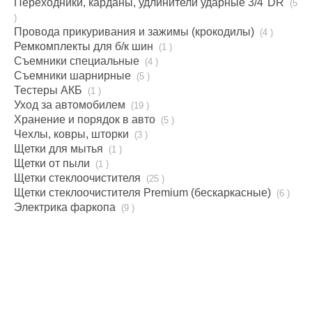
Переходники, карданы, удлинители ударные 3/4''DR
(5
)
Провода прикуривания и зажимы (крокодилы)
(4 )
Ремкомплекты для б/к шин
(1 )
Съемники специальные
(4 )
Съемники шарнирные
(5 )
Тестеры АКБ
(1 )
Уход за автомобилем
(19 )
Хранение и порядок в авто
(5 )
Чехлы, ковры, шторки
(3 )
Щетки для мытья
(1 )
Щетки от пыли
(1 )
Щетки стеклоочистителя
(25 )
Щетки стеклоочистителя Premium (бескаркаcные)
(6 )
Электрика фаркопа
(9 )