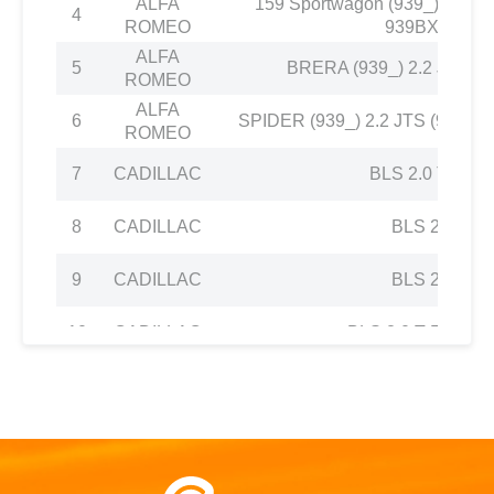
ALFA
159 Sportwagon (939_) 2.2 J
4
ROMEO
939BXB11)
ALFA
5
BRERA (939_) 2.2 JTS (9
ROMEO
ALFA
6
SPIDER (939_) 2.2 JTS (939E
ROMEO
7
CADILLAC
BLS 2.0 T AWD
8
CADILLAC
BLS 2.0 T
9
CADILLAC
BLS 2.0 T
10
CADILLAC
BLS 2.0 T Flexpo
11
CADILLAC
BLS Wagon 2.0 T 
12
CADILLAC
BLS Wagon 2.0 
13
CADILLAC
BLS Wagon 2.0 