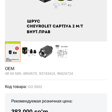
OEM:
48 04 589, 4804570, 93743414, 96624724
Код товара:
GO 0502
Рекомендуемая розничная цена:
383 000 so'm