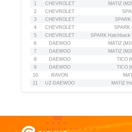
1
CHEVROLET
MATIZ (M20
2
CHEVROLET
SPA
3
CHEVROLET
SPARK 
4
CHEVROLET
SPARK (
5
CHEVROLET
SPARK Hatchback V
6
DAEWOO
MATIZ (M10
7
DAEWOO
MATIZ (M20
8
DAEWOO
TICO (
9
DAEWOO
TICO (
10
RAVON
MAT
11
UZ-DAEWOO
MATIZ Ha