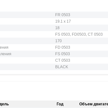
FR 0503
19.1 x 17
18
FS 0503, FD0503, CT 0503
170
ления
FD 0503
пления
FS 0503
CT 0503
BLACK
дель
Год
Объем двигате