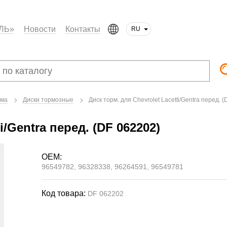
ЛЬ»
Новости
Контакты
RU
ема
Диски тормозные
Диск торм. для Chevrolet Lacetti/Gentra перед. 
i/Gentra перед. (DF 062202)
OEM:
96549782, 96328338, 96264591, 96549781
Код товара:
DF 062202