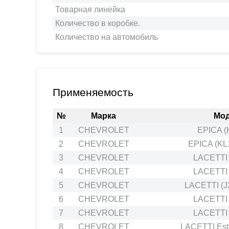
Товарная линейка
Количество в коробке.
Количество на автомобиль
Применяемость
№
Марка
Мо
1
CHEVROLET
EPICA (
2
CHEVROLET
EPICA (KL
3
CHEVROLET
LACETTI 
4
CHEVROLET
LACETTI 
5
CHEVROLET
LACETTI (J
6
CHEVROLET
LACETTI 
7
CHEVROLET
LACETTI 
8
CHEVROLET
LACETTI Esta