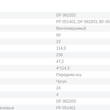
DF 062202
PF 051401, DF 062203, BF 05
Вентилируемый
60
22
114,3
256
47,2
4*114,3
Передняя ось
Чугун
24
4
DF 062203
исковые
PF 051401