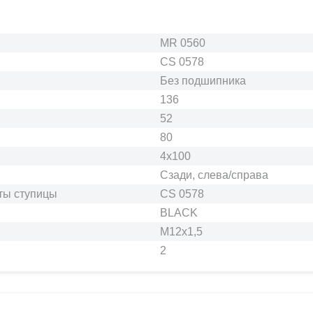
MR 0560
CS 0578
Без подшипника
136
52
80
4x100
Сзади, слева/справа
ты ступицы
CS 0578
BLACK
M12x1,5
2