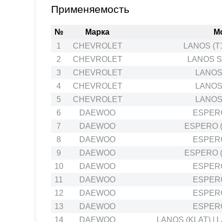
Применяемость
№
Марка
М
1
CHEVROLET
LANOS (T
2
CHEVROLET
LANOS Sa
3
CHEVROLET
LANOS 
4
CHEVROLET
LANOS 
5
CHEVROLET
LANOS 
6
DAEWOO
ESPERO
7
DAEWOO
ESPERO (
8
DAEWOO
ESPERO
9
DAEWOO
ESPERO (
10
DAEWOO
ESPERO
11
DAEWOO
ESPERO
12
DAEWOO
ESPERO
13
DAEWOO
ESPERO
14
DAEWOO
LANOS (KLAT) | 