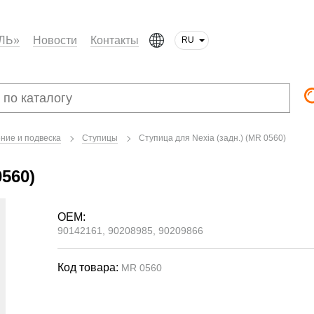
ЛЬ»
Новости
Контакты
RU
ние и подвеска
Ступицы
Ступица для Nexia (задн.) (MR 0560)
0560)
OEM:
90142161, 90208985, 90209866
Код товара:
MR 0560