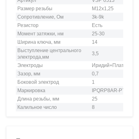
Артикул
VSP 0513
Размер резьбы
M12x1,25
Сопротивление, Ом
3k-9k
Резистор
Есть
Момент затяжки, нм
25-30
Ширина ключа, мм
14
Выступление центрального
3,5
электрода,мм
Электроды
Иридий+Платина
Зазор, мм
0,7
Боковой электрод
1
Маркировка
IPQRP8AR-P7
Длина резьбы, мм
25
Калильное число
8