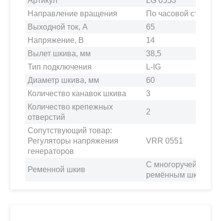
Артикул
LG 0553
Направление вращения
По часовой стрелке
Выходной ток, А
65
Напряжение, В
14
Вылет шкива, мм
38,5
Тип подключения
L-IG
Диаметр шкива, мм
60
Количество канавок шкива
3
Количество крепежных
2
отверстий
Сопутствующий товар:
Регуляторы напряжения
VRR 0551
генераторов
С многоручейковым
Ременной шкив
ремённым шкивом