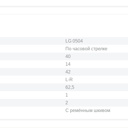
LG 0504
По часовой стрелке
40
14
42
L-R
62,5
1
2
С ремённым шкивом