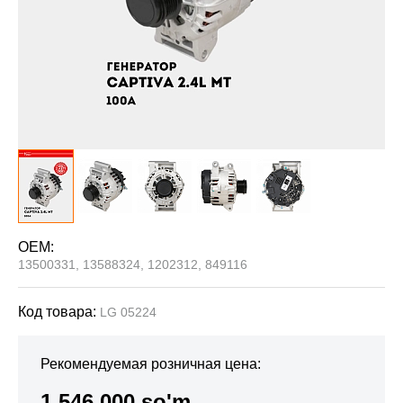
OEM:
13500331, 13588324, 1202312, 849116
Код товара:
LG 05224
Рекомендуемая розничная цена:
1 546 000 so'm