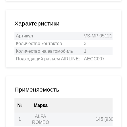
Характеристики
Артикул
VS-MP 05121
Количество контактов
3
Количество на автомобиль
1
Подходящий разъем AIRLINE:
AECC007
Применяемость
№
Марка
Моде
ALFA
1
145 (930_) 1.6 i
ROMEO