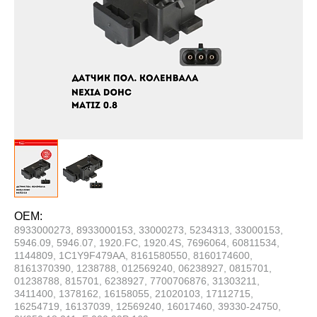
OEM:
8933000273, 8933000153, 33000273, 5234313, 33000153,
5946.09, 5946.07, 1920.FC, 1920.4S, 7696064, 60811534,
1144809, 1C1Y9F479AA, 8161580550, 8160174600,
8161370390, 1238788, 012569240, 06238927, 0815701,
01238788, 815701, 6238927, 7700706876, 31303211,
3411400, 1378162, 16158055, 21020103, 17112715,
16254719, 16137039, 12569240, 16017460, 39330-24750,