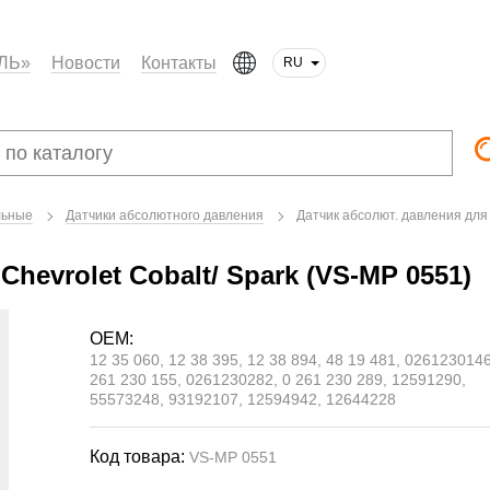
ЛЬ»
Новости
Контакты
RU
льные
Датчики абсолютного давления
Датчик абсолют. давления для 
hevrolet Cobalt/ Spark (VS-MP 0551)
OEM:
12 35 060, 12 38 395, 12 38 894, 48 19 481, 0261230146
261 230 155, 0261230282, 0 261 230 289, 12591290,
55573248, 93192107, 12594942, 12644228
Код товара:
VS-MP 0551