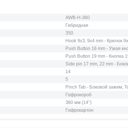
1J6955427, 1U9955425B, 1J6 955 425 C, 4L0 955 425,
96688385, 9193459, 96323563, 96602112, 3151-40-
5205200-01, 31514-5205200, 72-5205900, 3159-631320
AWB-H-360
3153-6313200, 31519-5205200, 31519-5205200-02, 316
6313200, 31514-5205200-01, 3160-5205200, 3163-00-
Гибридная
6313200-01, 3163-00-6313200-71, 31601-6313200,
350
494.5205900, LR049843, 1017002088, A5205220
Hook 9x3, 9x4 mm - Крючок 9x
Push Button 16 mm - Узкая кн
Push Button 19 mm - Кнопка 1
Side pin 17 mm, 22 mm - Бок
14
5
Pinch Tab - Боковой зажим, T
Гофрокороб
360 мм (14")
Гофрокартон