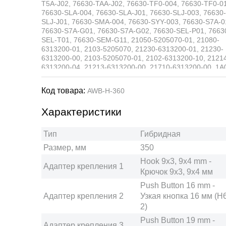
T5A-J02, 76630-TAA-J02, 76630-TF0-004, 76630-TF0-0
76630-SLA-004, 76630-SLA-J01, 76630-SLJ-003, 76630-
SLJ-J01, 76630-SMA-004, 76630-SYY-003, 76630-S7A-0
76630-S7A-G01, 76630-S7A-G02, 76630-SEL-P01, 7663
SEL-T01, 76630-SEM-G11, 21050-5205070-01, 21080-
6313200-01, 2103-5205070, 21230-6313200-01, 21230-
6313200-00, 2103-5205070-01, 2102-6313200-10, 2121
6313200-04, 21213-6313200-00, 21710-6313200-00, 1A
67-330, 1A23-67-330, 1A62-67-330, 1A62-67-330A, 1N0
67-330, 1N12-67-330, ZZS1-67-330, ZZS4-67-330, ZZS7
Код товара:
AWB-H-360
67-330, 1A51-67-330, DF7267330, D652-67-330, D652-6
330A, D654-67-330, D654-67-330A, D654-67-330B, DF9
Характеристики
67-330A, 1N31-67-330, 8134-67-330, B25H-67-330, C10
67-330, C275-67-330, D522-67-330, A1688202045,
8250A105, 8250A210, 8250B123, MB 286249, MB 62307
Тип
Гибридная
MB 639955, MR 971923, MB 821144, MR 154352,
Размер, мм
350
MR339554, MR339996, MR 416915, MR 472981, 26360-
6A00B, 26360-HA00A, 28790-0N000, 28790-0N001, 287
Hook 9x3, 9x4 mm -
Адаптер крепления 1
60R00, 28790-BM410, 28890ES61A, 288909U110, AY00
Крючок 9x3, 9x4 мм
UK13R, AY01A-UC26R, AY02A-UB17R, 28890-1KE1A,
Push Button 16 mm -
AY00A-UF15R, AY01M-U34US, 28890-5TA1A, 28890-
6A0A3, 28890-BA61A, 28890-BA63C, 28890EM31A, AY0
Адаптер крепления 2
Узкая кнопка 16 мм (H
U350R, 28790-WF010, 28890-1HA3B, 28890-1HA3D,
2)
28890-4A00B, 28890-4A00F, 28890-4A01G, 86542-KE02
Push Button 19 mm -
86542-KE090, 86542-KG060, 86542-KG160, 86542-TA02
Адаптер крепления 3