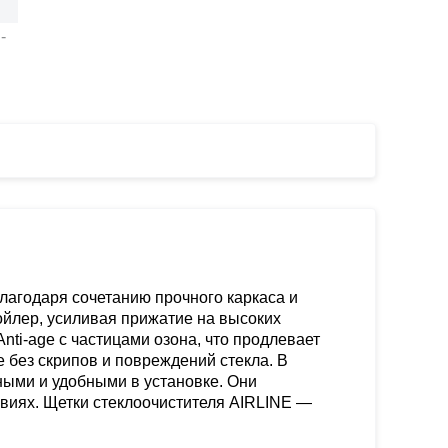
0,
-
,
1,
,
,
,
,
,
,
,
,
,
,
лагодаря сочетанию прочного каркаса и
,
,
ойлер, усиливая прижатие на высоких
,
nti-age с частицами озона, что продлевает
 без скрипов и повреждений стекла. В
ными и удобными в установке. Они
овиях. Щетки стеклоочистителя AIRLINE —
,
1,