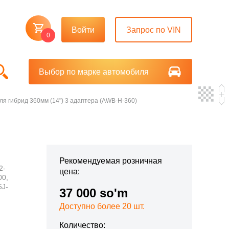
Войти
Запрос по VIN
0
Выбор по марке автомобиля
ля гибрид 360мм (14") 3 адаптера (AWB-H-360)
Рекомендуемая розничная
2-
цена:
00,
5J-
37 000 so'm
Доступно более 20 шт.
Количество: