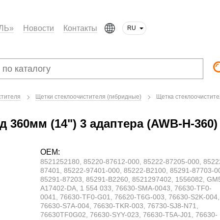
ЛЬ»
Новости
Контакты
RU
стителя
Щетки стеклоочистителя (гибридные)
Щетка стеклоочистите
 360мм (14") 3 адаптера (AWB-H-360)
OEM:
8521252180, 85220-87612-000, 85222-87205-000, 8522
87401, 85222-97401-000, 85222-B2100, 85291-87703-0
85291-87203, 85291-B2260, 8521297402, 1556082, GM
A17402-DA, 1 554 033, 76630-SMA-0043, 76630-TF0-
0041, 76630-TF0-G01, 76620-T6G-003, 76630-S2K-004,
76630-S7A-004, 76630-TKR-003, 76730-SJ8-N71,
76630TF0G02, 76630-SYY-023, 76630-T5A-J01, 76630-