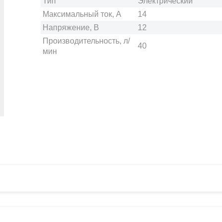
Тип
Электрический
Максимальный ток, А
14
Напряжение, В
12
Производительность, л/
40
мин