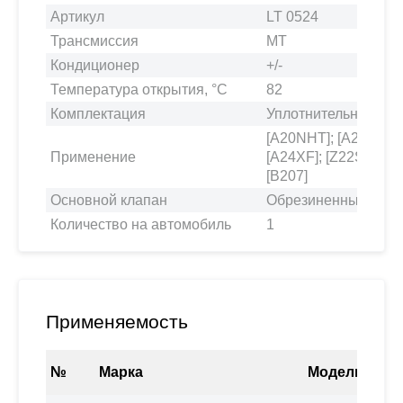
Артикул
LT 0524
Трансмиссия
MT
Кондиционер
+/-
Температура открытия, °С
82
Комплектация
Уплотнительная про
[A20NHT]; [A20NFT];
Применение
[A24XF]; [Z22SE]; [Z
[B207]
Основной клапан
Обрезиненный
Количество на автомобиль
1
Применяемость
№
Марка
Модель