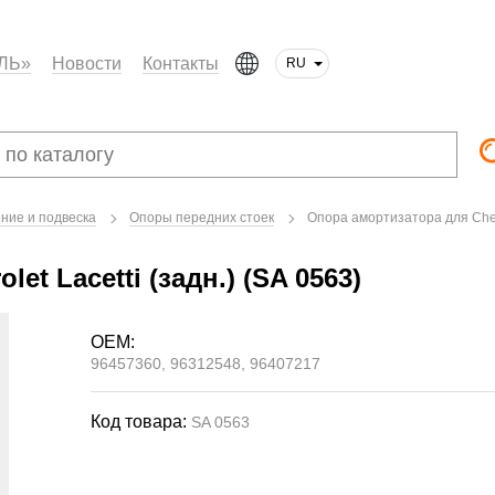
ЛЬ»
Новости
Контакты
RU
ние и подвеска
Опоры передних стоек
Опора амортизатора для Chevro
t Lacetti (задн.) (SA 0563)
OEM:
96457360, 96312548, 96407217
Код товара:
SA 0563