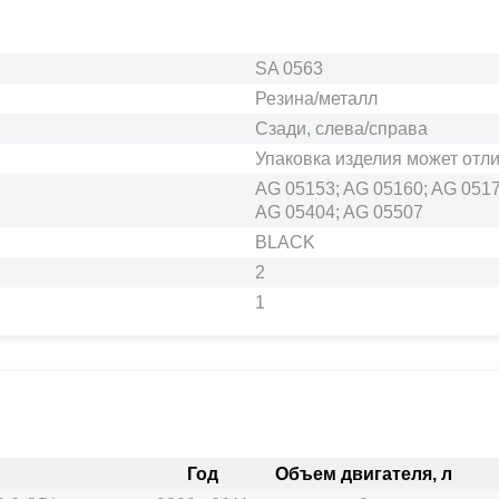
SA 0563
Резина/металл
Сзади, слева/справа
Упаковка изделия может отл
AG 05153; AG 05160; AG 0517
AG 05404; AG 05507
BLACK
2
1
Год
Объем двигателя, л