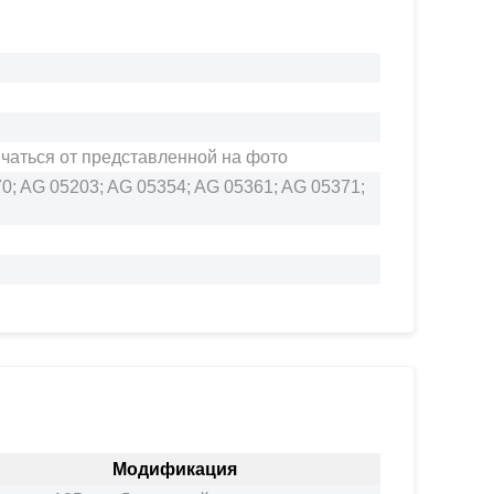
ичаться от представленной на фото
0; AG 05203; AG 05354; AG 05361; AG 05371;
Модификация